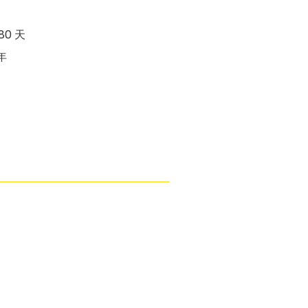
80 天
年