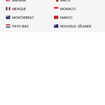
MALAISIE
MALTE
MEXIQUE
MONACO
MONTSERRAT
MAROC
PAYS-BAS
NOUVELLE-ZÉLANDE
NORVÈGE
PANAMA
PAPOUASIE-
PHILIPPINES
NOUVELLE-GUINÉE
ÎLES PITCAIRN
POLOGNE
PORTUGAL
QATAR
ROUMANIE
SAINTE-HÉLÈNE,
ASCENSION ET
TRISTAN DA CUNHA
SAINT-CHRISTOPHE-
SAINTE-LUCIE
ET-NIÉVÈS
SAINT-VINCENT-ET-
SAMOA