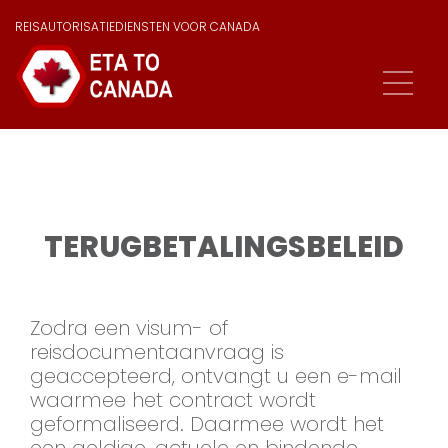
REISAUTORISATIEDIENSTEN VOOR CANADA
TERUGBETALINGSBELEID
Zodra een visum- of
reisdocumentaanvraag is
geaccepteerd, ontvangt u een e-mail
waarmee het contract wordt
geformaliseerd. Daarmee wordt het